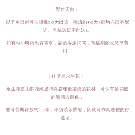
製作天數：
以下單日起算往後推2-3天出貨，物流約1-2天 (郵局六日不配
送、黑貓週日不配送)。
如有24小時內出貨需求，請洽客服詢問，視檔期酌收急單費
用。
-
| 什麼是永生花？|
永生花是由鮮花經過特殊處理後製成的花材，可保有鮮花般
的觸感與顏色，
並可長期存放約2-3年，不須澆水照顧，因此可作為送禮的好
選項。
-