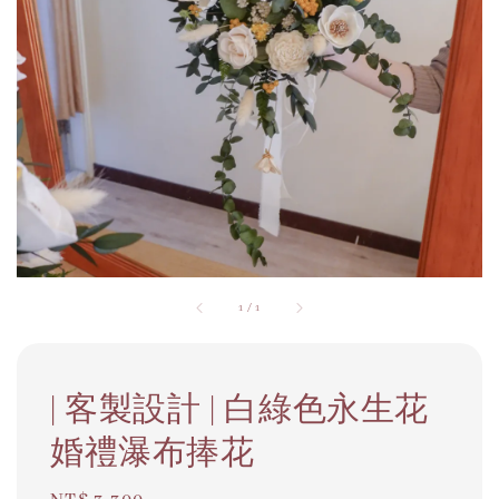
1
/
1
| 客製設計 | 白綠色永生花
婚禮瀑布捧花