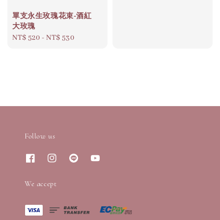
單支永生玫瑰花束-酒紅
大玫瑰
Regular
NT$ 520
-
NT$ 530
price
Follow us
We accept