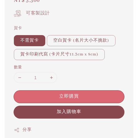
Regular
NT$ 3,300
price
可客製設計
賀卡
不需賀卡
空白賀卡 (名片大小不挑款)
賀卡印刷代寫 (卡片尺寸11.3cm x 8cm)
數量
立即購買
加入購物車
分享