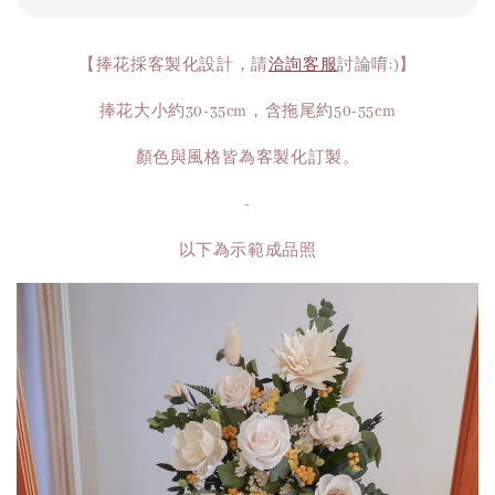
【捧花採客製化設計，請
洽詢客服
討論唷:)】
捧花大小約30-35cm，含拖尾約50-55cm
顏色與風格皆為客製化訂製。
-
以下為示範成品照