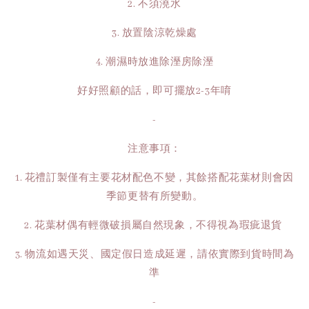
2. 不須澆水
3. 放置陰涼乾燥處
4. 潮濕時放進除溼房除溼
好好照顧的話，即可擺放2-3年唷
-
注意事項：
1. 花禮訂製僅有主要花材配色不變，其餘搭配花葉材則會因
季節更替有所變動。
2. 花葉材偶有輕微破損屬自然現象，不得視為瑕疵退貨
3. 物流如遇天災、國定假日造成延遲，請依實際到貨時間為
準
-