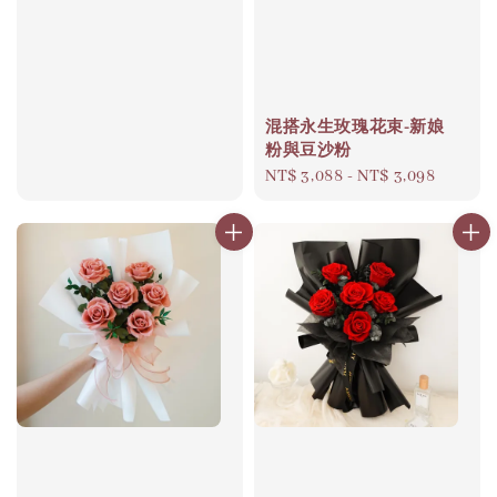
混搭永生玫瑰花束-新娘
粉與豆沙粉
Regular
NT$ 3,088
-
NT$ 3,098
price