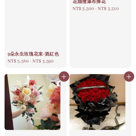
花婚禮瀑布捧花
Regular
NT$ 3,300
-
NT$ 3,310
price
9朵永生玫瑰花束-酒紅色
Regular
NT$ 3,580
-
NT$ 3,590
price