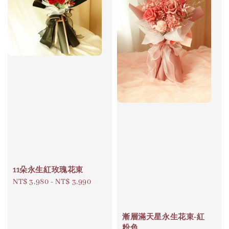
11朵永生紅玫瑰花束
Regular
NT$ 3,980
-
NT$ 3,990
price
漸層滿天星永生花束-紅
粉色