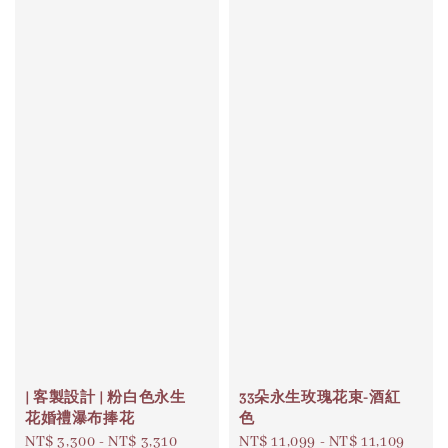
| 客製設計 | 粉白色永生
33朵永生玫瑰花束-酒紅
花婚禮瀑布捧花
色
Regular
NT$ 3,300
-
NT$ 3,310
Regular
NT$ 11,099
-
NT$ 11,109