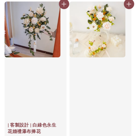
| 客製設計 | 白綠色永生
花婚禮瀑布捧花