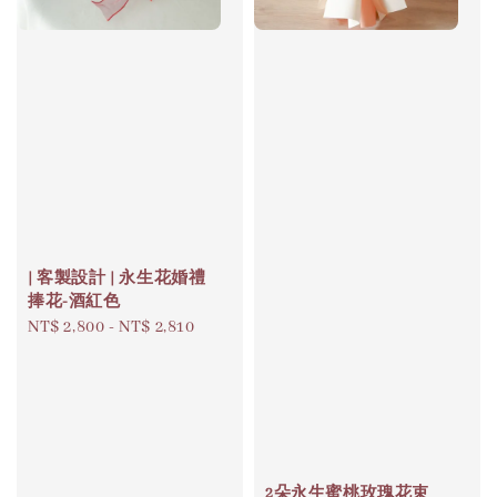
| 客製設計 | 永生花婚禮
捧花-酒紅色
Regular
NT$ 2,800
-
NT$ 2,810
price
2朵永生蜜桃玫瑰花束