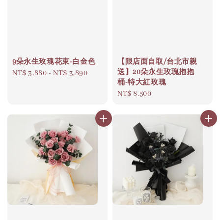
9朵永生玫瑰花束-白金色
【限店面自取/台北市親
送】20朵永生玫瑰抱抱
Regular
NT$ 3,880
-
NT$ 3,890
桶-特大紅玫瑰
price
Regular
NT$ 8,500
price