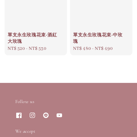
單支永生玫瑰花束-酒紅
單支永生玫瑰花束-中玫
大玫瑰
瑰
Regular
NT$ 520
-
NT$ 530
Regular
NT$ 480
-
NT$ 490
price
price
Follow us
We accept