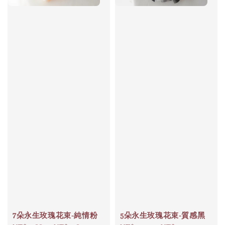
7朵永生玫瑰花束-純情粉
5朵永生玫瑰花束-質感黑