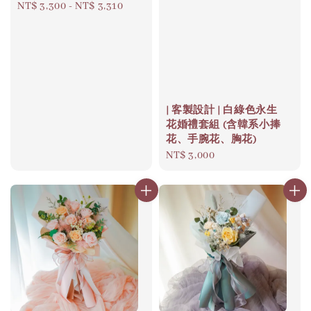
Regular
NT$ 3,300
-
NT$ 3,310
price
| 客製設計 | 白綠色永生
花婚禮套組 (含韓系小捧
花、手腕花、胸花)
Regular
NT$ 3,000
price