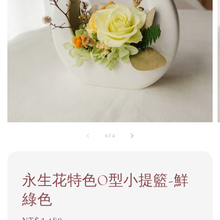
1
/
2
永生花特色O型小提籃-鮮
綠色