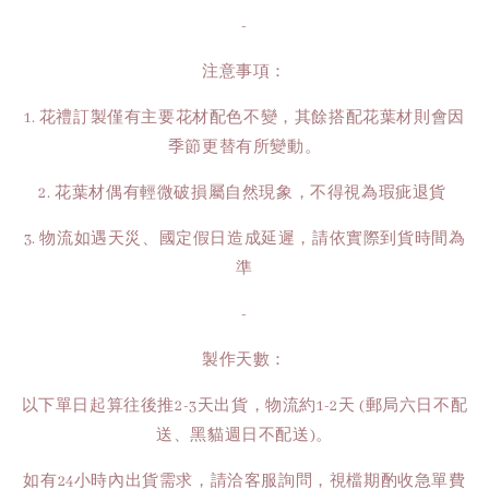
-
注意事項：
1. 花禮訂製僅有主要花材配色不變，其餘搭配花葉材則會因
季節更替有所變動。
2. 花葉材偶有輕微破損屬自然現象，不得視為瑕疵退貨
3. 物流如遇天災、國定假日造成延遲，請依實際到貨時間為
準
-
製作天數：
以下單日起算往後推2-3天出貨，物流約1-2天 (郵局六日不配
送、黑貓週日不配送)。
如有24小時內出貨需求，請洽客服詢問，視檔期酌收急單費