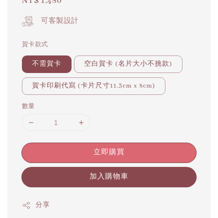
Regular
NT$ 1,480
price
可客製設計
賀卡款式
不需賀卡
空白賀卡 (名片大小不挑款)
賀卡印刷代寫 (卡片尺寸11.3cm x 8cm)
數量
立即購買
加入購物車
分享