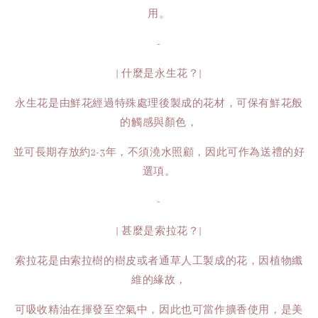
用。
-
| 什麼是永生花？|
永生花是由鮮花經過特殊處理後製成的花材，可保有鮮花般
的觸感與顏色，
並可長期存放約2-3年，不須澆水照顧，因此可作為送禮的好
選項。
-
| 甚麼是索拉花？|
索拉花是由索拉樹的樹皮或者通草人工製成的花，因植物纖
維的緣故，
可吸收精油在揮發至空氣中，因此也可當作擴香使用，是美