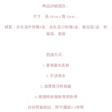
商品詳細資訊：
尺寸：高 18cm x 寬 15cm，
材質：永生花中玫瑰1朵、永生花小玫瑰2朵、索拉花1朵、乾
燥花、瓷器
-
照護方式：
1. 避免陽光直射
2. 不須澆水
3. 放置陰涼乾燥處
4. 潮濕時放進除溼房除溼
好好照顧的話，即可擺放2-3年唷