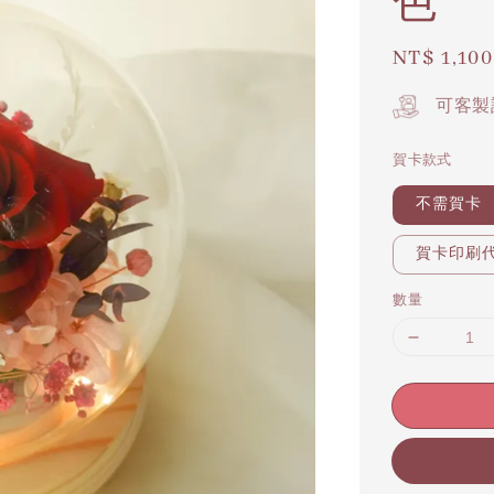
色
Regular
NT$ 1,100
price
可客製
賀卡款式
不需賀卡
賀卡印刷代寫
數量