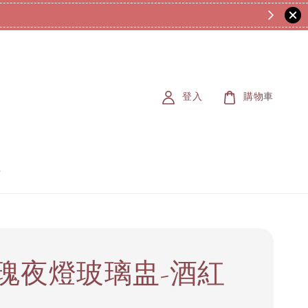
登入
購物車
瑰夜燈玻璃盅-酒紅