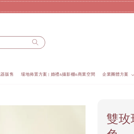
全館商品，滿3000元免運費
花器販售
場地佈置方案 | 婚禮&攝影棚&商業空間
企業團體方案
雙玫