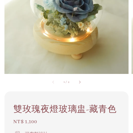
1
/
2
雙玫瑰夜燈玻璃盅-藏青色
Regular
NT$ 1,100
price