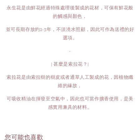
永生花是由鮮花經過特殊處理後製成的花材，可保有鮮花般
的觸感與顏色，
並可長期存放約2-3年，不須澆水照顧，因此可作為送禮的好
選項。
-
| 甚麼是索拉花？|
索拉花是由索拉樹的樹皮或者通草人工製成的花，因植物纖
維的緣故，
可吸收精油在揮發至空氣中，因此也可當作擴香使用，是美
感實用兼具的材料。
您可能也喜歡