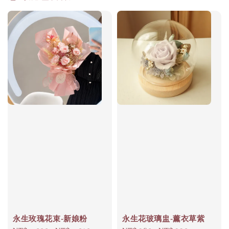
永生玫瑰花束-新娘粉
永生花玻璃盅-薰衣草紫