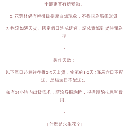
季節更替有所變動。
2. 花葉材偶有輕微破損屬自然現象，不得視為瑕疵退貨
3. 物流如遇天災、國定假日造成延遲，請依實際到貨時間為
準
-
製作天數：
以下單日起算往後推2-3天出貨，物流約1-2天 (郵局六日不配
送、黑貓週日不配送)。
如有24小時內出貨需求，請洽客服詢問，視檔期酌收急單費
用。
-
| 什麼是永生花？|