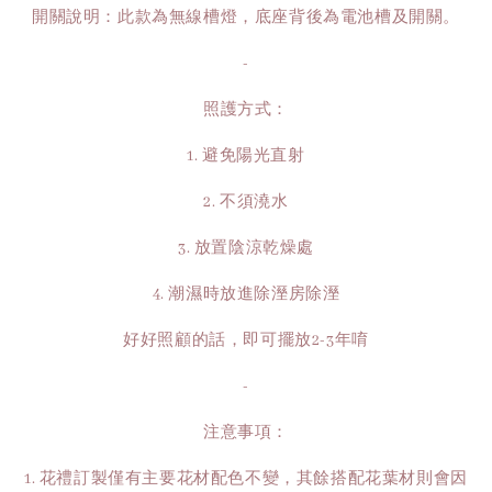
開關說明：此款為無線槽燈，底座背後為電池槽及開關。
-
照護方式：
1. 避免陽光直射
2. 不須澆水
3. 放置陰涼乾燥處
4. 潮濕時放進除溼房除溼
好好照顧的話，即可擺放2-3年唷
-
注意事項：
1. 花禮訂製僅有主要花材配色不變，其餘搭配花葉材則會因