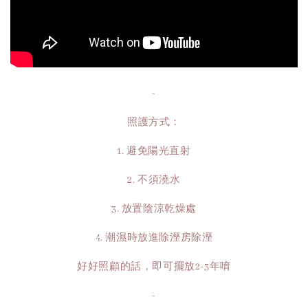
-
照護方式：
1. 避免陽光直射
2. 不須澆水
3. 放置陰涼乾燥處
4. 潮濕時放進除溼房除溼
好好照顧的話，即可擺放2-3年唷
-