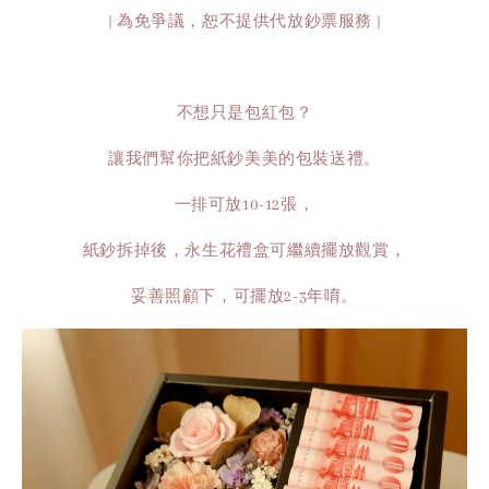
| 為免爭議，恕不提供代放鈔票服務 |
不想只是包紅包？
讓我們幫你把紙鈔美美的包裝送禮。
一排可放10-12張，
紙鈔拆掉後，永生花禮盒可繼續擺放觀賞，
妥善照顧下，可擺放2-3年唷。