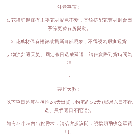
注意事項：
1. 花禮訂製僅有主要花材配色不變，其餘搭配花葉材則會因
季節更替有所變動。
2. 花葉材偶有輕微破損屬自然現象，不得視為瑕疵退貨
3. 物流如遇天災、國定假日造成延遲，請依實際到貨時間為
準
-
製作天數：
以下單日起算往後推2-3天出貨，物流約1-2天 (郵局六日不配
送、黑貓週日不配送)。
如有24小時內出貨需求，請洽客服詢問，視檔期酌收急單費
用。