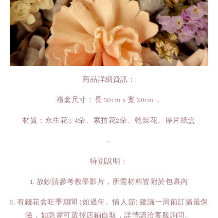
商品詳細資訊：
禮盒尺寸：長 20cm x 寬 20cm，
材質：永生花3-4朵、索拉花2朵、乾燥花、厚片紙盒
-
特別說明：
1. 放鈔請參考教學影片，所需材料皆附於包裹內
2. 有錢花盒旺季期間 (如過年、情人節) 建議一周前訂購最保
險，如急需可選擇店鋪自取，詳情請洽客服詢問。