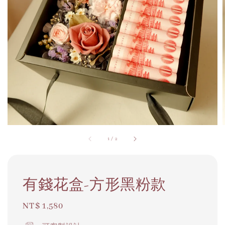
1
/
2
有錢花盒-方形黑粉款
Regular
NT$ 1,580
price