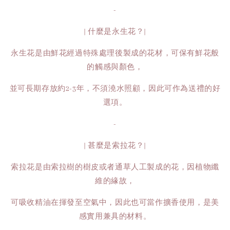
-
| 什麼是永生花？|
永生花是由鮮花經過特殊處理後製成的花材，可保有鮮花般
的觸感與顏色，
並可長期存放約2-3年，不須澆水照顧，因此可作為送禮的好
選項。
-
| 甚麼是索拉花？|
索拉花是由索拉樹的樹皮或者通草人工製成的花，因植物纖
維的緣故，
可吸收精油在揮發至空氣中，因此也可當作擴香使用，是美
感實用兼具的材料。