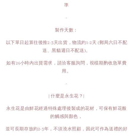
準
-
製作天數：
以下單日起算往後推2-3天出貨，物流約1-2天 (郵局六日不配
送、黑貓週日不配送)。
如有24小時內出貨需求，請洽客服詢問，視檔期酌收急單費
用。
-
| 什麼是永生花？|
永生花是由鮮花經過特殊處理後製成的花材，可保有鮮花般
的觸感與顏色，
並可長期存放約2-3年，不須澆水照顧，因此可作為送禮的好