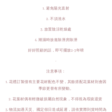
1. 避免陽光直射
2. 不須澆水
3. 放置陰涼乾燥處
4. 潮濕時放進除溼房除溼
好好照顧的話，即可擺放2-3年唷
-
注意事項：
1. 花禮訂製僅有主要花材配色不變，其餘搭配花葉材則會因
季節更替有所變動。
2. 花葉材偶有輕微破損屬自然現象，不得視為瑕疵退貨
3. 物流如遇天災、國定假日造成延遲，請依實際到貨時間為