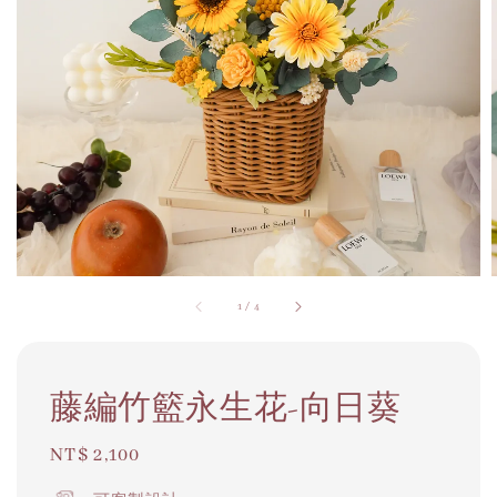
1
/
4
藤編竹籃永生花-向日葵
Regular
NT$ 2,100
price