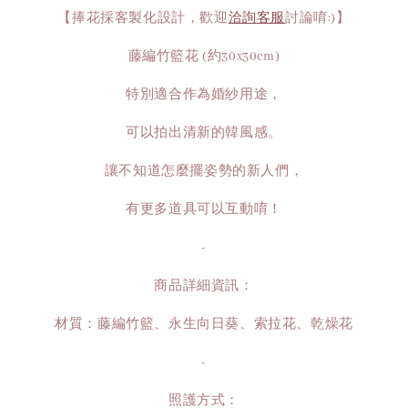
【捧花採客製化設計，歡迎
洽詢客服
討論唷:)】
藤編竹籃花 (約30x30cm)
特別適合作為婚紗用途，
可以拍出清新的韓風感。
讓不知道怎麼擺姿勢的新人們，
有更多道具可以互動唷！
-
商品詳細資訊：
材質：藤編竹籃、永生向日葵、索拉花、乾燥花
-
照護方式：