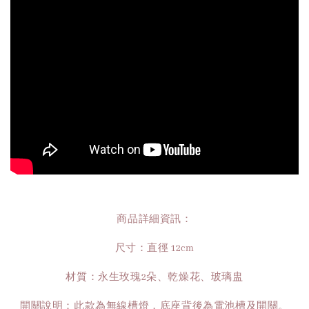
商品詳細資訊：
尺寸：直徑 12cm
材質：永生玫瑰2朵、乾燥花、玻璃盅
開關說明：此款為無線槽燈，底座背後為電池槽及開關。