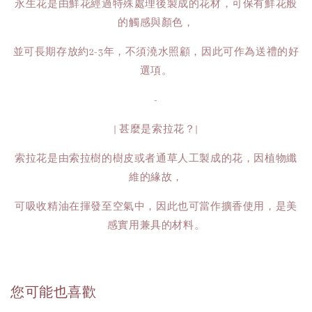
永生花是由鮮花經過特殊處理後製成的花材，可保有鮮花般
的觸感與顏色，
並可長期存放約2-3年，不須澆水照顧，因此可作為送禮的好
選項。
-
| 甚麼是索拉花？|
索拉花是由索拉樹的樹皮或者通草人工製成的花，因植物纖
維的緣故，
可吸收精油在揮發至空氣中，因此也可當作擴香使用，是美
感實用兼具的材料。
您可能也喜歡