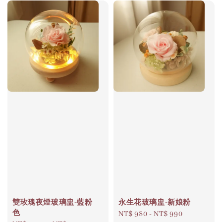
雙玫瑰夜燈玻璃盅-藍粉
永生花玻璃盅-新娘粉
色
Regular
NT$ 980
-
NT$ 990