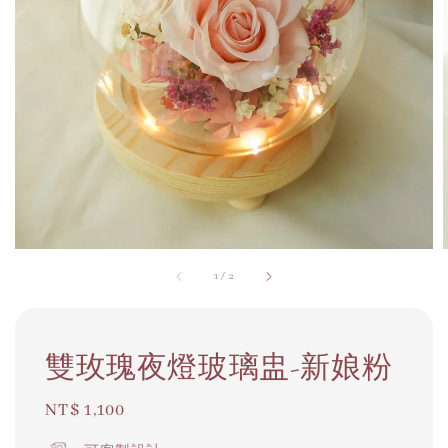
1
/
2
雙玫瑰夜燈玻璃盅-新娘粉
Regular
NT$ 1,100
price