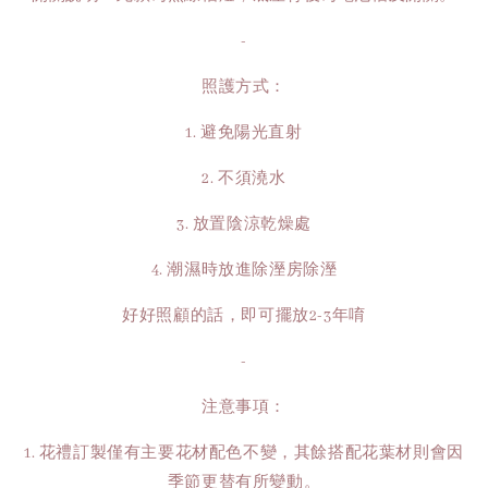
-
照護方式：
1. 避免陽光直射
2. 不須澆水
3. 放置陰涼乾燥處
4. 潮濕時放進除溼房除溼
好好照顧的話，即可擺放2-3年唷
-
注意事項：
1. 花禮訂製僅有主要花材配色不變，其餘搭配花葉材則會因
季節更替有所變動。