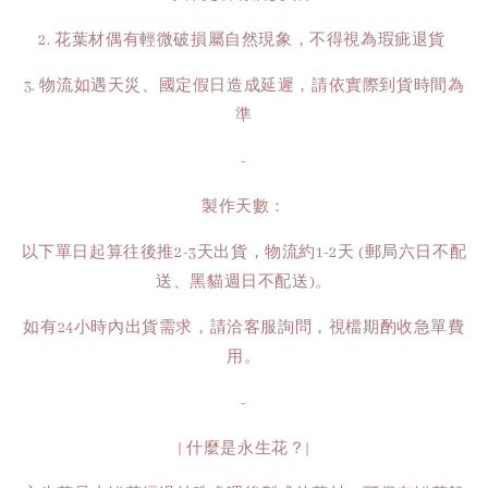
2. 花葉材偶有輕微破損屬自然現象，不得視為瑕疵退貨
3. 物流如遇天災、國定假日造成延遲，請依實際到貨時間為
準
-
製作天數：
以下單日起算往後推2-3天出貨，物流約1-2天 (郵局六日不配
送、黑貓週日不配送)。
如有24小時內出貨需求，請洽客服詢問，視檔期酌收急單費
用。
-
| 什麼是永生花？|