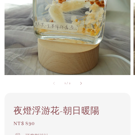
1
/
2
夜燈浮游花-朝日暖陽
Regular
NT$ 890
price