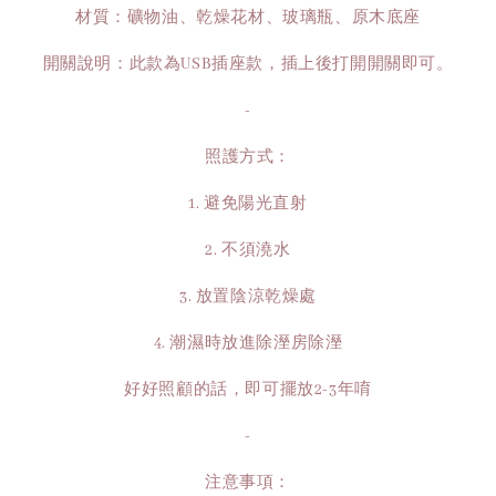
材質：礦物油、乾燥花材、玻璃瓶、原木底座
開關說明：此款為USB插座款，插上後打開開關即可。
-
照護方式：
1. 避免陽光直射
2. 不須澆水
3. 放置陰涼乾燥處
4. 潮濕時放進除溼房除溼
好好照顧的話，即可擺放2-3年唷
-
注意事項：