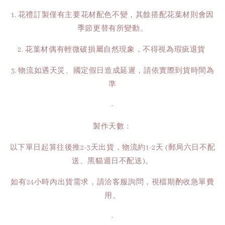
1. 花禮訂製僅有主要花材配色不變，其餘搭配花葉材則會因
季節更替有所變動。
2. 花葉材偶有輕微破損屬自然現象，不得視為瑕疵退貨
3. 物流如遇天災、國定假日造成延遲，請依實際到貨時間為
準
-
製作天數：
以下單日起算往後推2-3天出貨，物流約1-2天 (郵局六日不配
送、黑貓週日不配送)。
如有24小時內出貨需求，請洽客服詢問，視檔期酌收急單費
用。
-