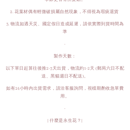
2. 花葉材偶有輕微破損屬自然現象，不得視為瑕疵退貨
3. 物流如遇天災、國定假日造成延遲，請依實際到貨時間為
準
-
製作天數：
以下單日起算往後推2-3天出貨，物流約1-2天 (郵局六日不配
送、黑貓週日不配送)。
如有24小時內出貨需求，請洽客服詢問，視檔期酌收急單費
用。
-
| 什麼是永生花？|