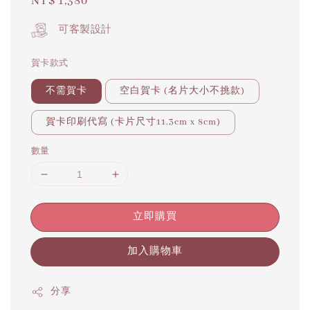
Regular
NT$ 1,380
price
可客製設計
賀卡款式
不需賀卡
空白賀卡 (名片大小不挑款)
賀卡印刷代寫 (卡片尺寸11.3cm x 8cm)
數量
立即購買
加入購物車
分享