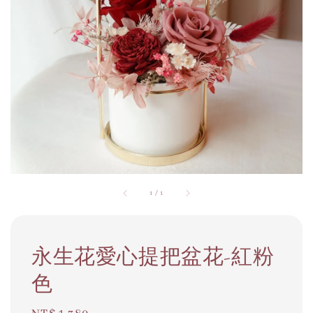
1
/
1
永生花愛心提把盆花-紅粉
色