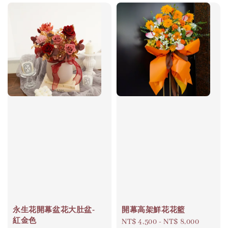
永生花開幕盆花大肚盆-
開幕高架鮮花花籃
紅金色
Regular
NT$ 4,500
-
NT$ 8,000