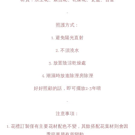
材質：永生花、索拉花、乾燥花、瓷盆、合金
-
照護方式：
1. 避免陽光直射
2. 不須澆水
3. 放置陰涼乾燥處
4. 潮濕時放進除溼房除溼
好好照顧的話，即可擺放2-3年唷
-
注意事項：
1. 花禮訂製僅有主要花材配色不變，其餘搭配花葉材則會因
季節更替有所變動。