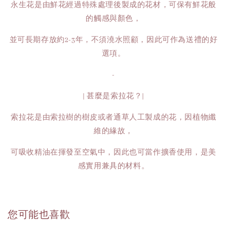
永生花是由鮮花經過特殊處理後製成的花材，可保有鮮花般
的觸感與顏色，
並可長期存放約2-3年，不須澆水照顧，因此可作為送禮的好
選項。
-
| 甚麼是索拉花？|
索拉花是由索拉樹的樹皮或者通草人工製成的花，因植物纖
維的緣故，
可吸收精油在揮發至空氣中，因此也可當作擴香使用，是美
感實用兼具的材料。
您可能也喜歡