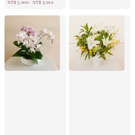
Regular
NT$ 3,000
-
NT$ 3,010
price
price